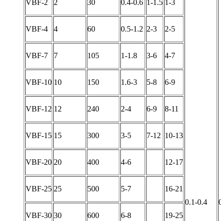
VBF-2
2
30
0.4-0.6
1-1.5
1-3
VBF-4
4
60
0.5-1.2
2-3
2-5
VBF-7
7
105
1-1.8
3-6
4-7
VBF-10
10
150
1.6-3
5-8
6-9
VBF-12
12
240
2-4
6-9
8-11
VBF-15
15
300
3-5
7-12
10-13
VBF-20
20
400
4-6
12-17
VBF-25
25
500
5-7
16-21
0.1-0.4
VBF-30
30
600
6-8
19-25