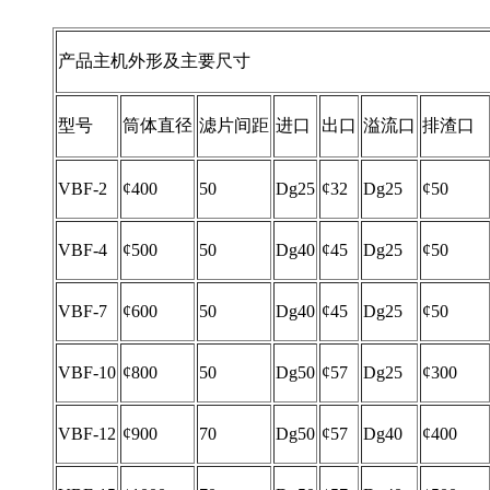
产品主机外形及主要尺寸
型号
筒体直径
滤片间距
进口
出口
溢流口
排渣口
VBF-2
¢400
50
Dg25
¢32
Dg25
¢50
VBF-4
¢500
50
Dg40
¢45
Dg25
¢50
VBF-7
¢600
50
Dg40
¢45
Dg25
¢50
VBF-10
¢800
50
Dg50
¢57
Dg25
¢300
VBF-12
¢900
70
Dg50
¢57
Dg40
¢400