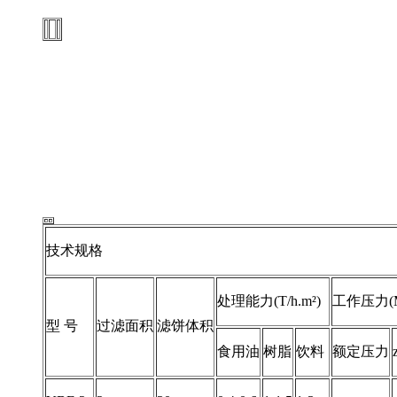
技术规格
处理能力(T/h.m²)
工作压力(M
型 号
过滤面积
滤饼体积
食用油
树脂
饮料
额定压力