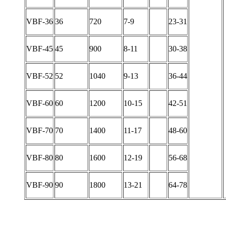
VBF-36
36
720
7-9
23-31
VBF-45
45
900
8-11
30-38
VBF-52
52
1040
9-13
36-44
VBF-60
60
1200
10-15
42-51
VBF-70
70
1400
11-17
48-60
VBF-80
80
1600
12-19
56-68
VBF-90
90
1800
13-21
64-78