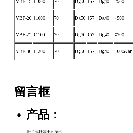
VBF-15
¢1000
70
Dg50
¢57
Dg40
¢500
VBF-20
¢1000
70
Dg50
¢57
Dg40
¢500
VBF-25
¢1100
70
Dg50
¢57
Dg40
¢500
VBF-30
¢1200
70
Dg50
¢57
Dg40
¢600&nb
留言框
产品：